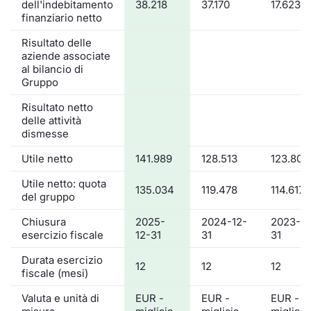
dell'indebitamento
38.218
37.170
17.623
finanziario netto
Risultato delle
aziende associate
al bilancio di
Gruppo
Risultato netto
delle attività
dismesse
Utile netto
141.989
128.513
123.809
Utile netto: quota
135.034
119.478
114.617
del gruppo
Chiusura
2025-
2024-12-
2023-12
esercizio fiscale
12-31
31
31
Durata esercizio
12
12
12
fiscale (mesi)
Valuta e unità di
EUR -
EUR -
EUR -