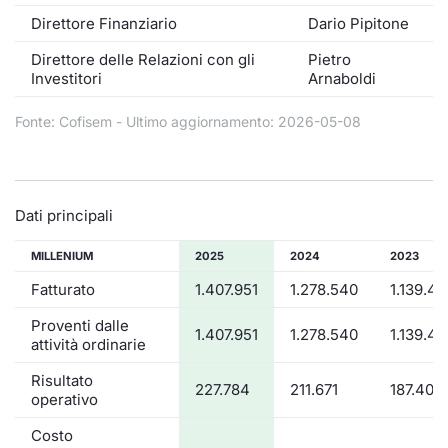
Formaz
Direttore Finanziario
Dario Pipitone
Specific
Statisti
Direttore delle Relazioni con gli
Pietro
Investitori
Arnaboldi
Avvisi
Fonte: Cofisem - Ultimo aggiornamento: 2026-05-08
Market
KID
Dati principali
MILLENIUM
2025
2024
2023
Fatturato
1.407.951
1.278.540
1.139.42
Proventi dalle
1.407.951
1.278.540
1.139.42
attività ordinarie
Risultato
227.784
211.671
187.406
operativo
Costo