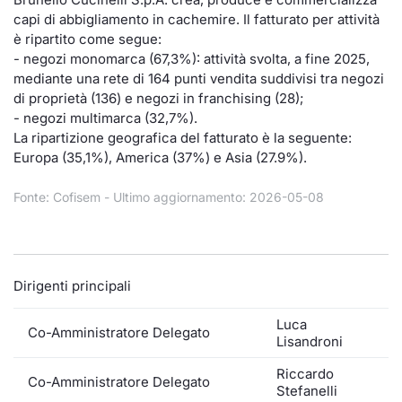
capi di abbigliamento in cachemire. Il fatturato per attività
Documenti
Notizie e Formazione
Settoria
Per emit
Docume
Dividen
Emittent
KID/PRI
Notizie
Servizi 
è ripartito come segue:
- negozi monomarca (67,3%): attività svolta, a fine 2025,
Listed Brands
Chi siamo
Docume
Formazi
BTP Min
Formaz
Listing
Statisti
Dati di
mediante una rete di 164 punti vendita suddivisi tra negozi
Milan
di proprietà (136) e negozi in franchising (28);
Calendario Conferenze
Formazi
BONO Mi
Material
Analisi 
- negozi multimarca (32,7%).
Segmen
La ripartizione geografica del fatturato è la seguente:
Europa (35,1%), America (37%) e Asia (27.9%).
IPO e Matricole
OAT Min
Intermed
Mercato
Fonte: Cofisem - Ultimo aggiornamento: 2026-05-08
Cambi
BUND Mi
Mifid 2
BTP
MiFID 2
BTP Min
Regolam
Market M
Speciali
Dirigenti principali
Opzioni
Academ
RFQ
Luca
Co-Amministratore Delegato
Lisandroni
Opzioni 
Spread 
Riccardo
Co-Amministratore Delegato
Indicato
Stefanelli