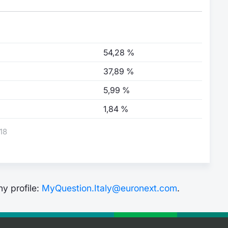
54,28 %
37,89 %
5,99 %
1,84 %
18
y profile:
MyQuestion.Italy@euronext.com
.