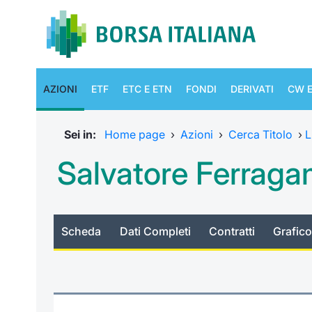
AZIONI
ETF
ETC E ETN
FONDI
DERIVATI
CW E
Sei in:
Home page
›
Azioni
›
Cerca Titolo
›
L
Salvatore Ferrag
Scheda
Dati Completi
Contratti
Grafico