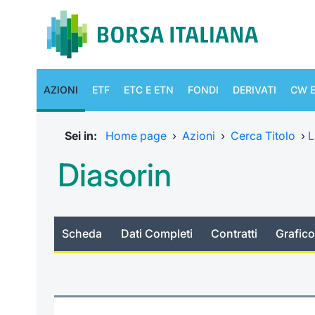
AZIONI
ETF
ETC E ETN
FONDI
DERIVATI
CW E
Sei in:
Home page
›
Azioni
›
Cerca Titolo
›
L
Diasorin
Scheda
Dati Completi
Contratti
Grafico