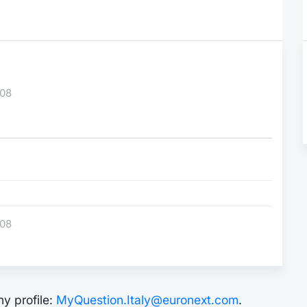
-08
-08
y profile:
MyQuestion.Italy@euronext.com
.