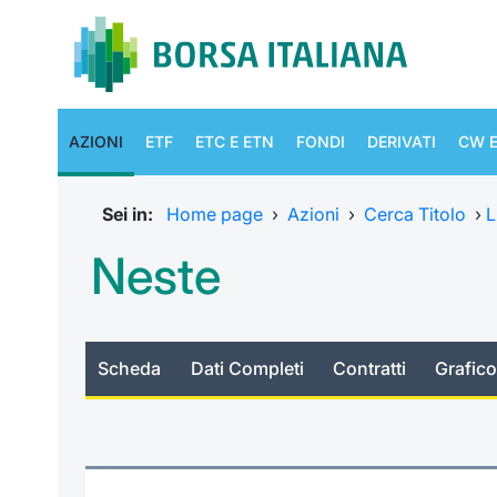
AZIONI
ETF
ETC E ETN
FONDI
DERIVATI
CW E
Sei in:
Home page
›
Azioni
›
Cerca Titolo
›
L
Neste
Scheda
Dati Completi
Contratti
Grafico