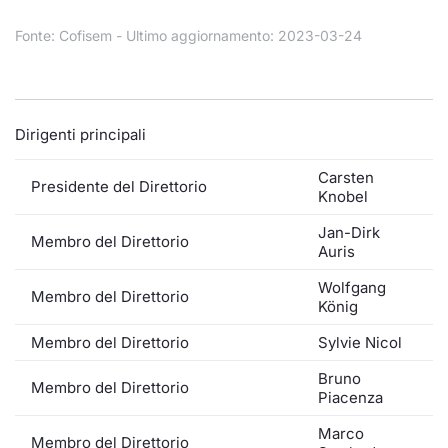
Formaz
Specific
Fonte: Cofisem - Ultimo aggiornamento: 2023-03-24
Statisti
Avvisi
Market
Dirigenti principali
Carsten
KID
Presidente del Direttorio
Knobel
Jan-Dirk
Membro del Direttorio
Auris
Wolfgang
Membro del Direttorio
König
Membro del Direttorio
Sylvie Nicol
Bruno
Membro del Direttorio
Piacenza
Marco
Membro del Direttorio