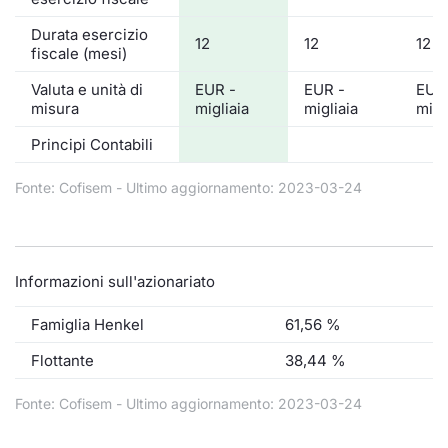
Durata esercizio
12
12
12
fiscale (mesi)
Valuta e unità di
EUR -
EUR -
EUR
misura
migliaia
migliaia
migl
Principi Contabili
Fonte: Cofisem - Ultimo aggiornamento: 2023-03-24
Informazioni sull'azionariato
Famiglia Henkel
61,56 %
Flottante
38,44 %
Fonte: Cofisem - Ultimo aggiornamento: 2023-03-24