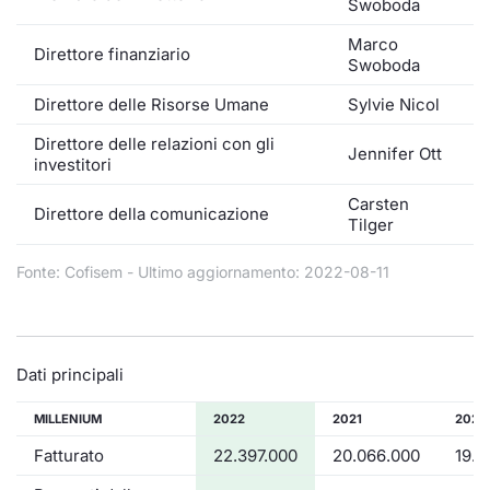
Swoboda
Marco
Direttore finanziario
Swoboda
Direttore delle Risorse Umane
Sylvie Nicol
Direttore delle relazioni con gli
Jennifer Ott
investitori
Carsten
Direttore della comunicazione
Tilger
Fonte: Cofisem - Ultimo aggiornamento: 2022-08-11
Dati principali
MILLENIUM
2022
2021
2020
Fatturato
22.397.000
20.066.000
19.2