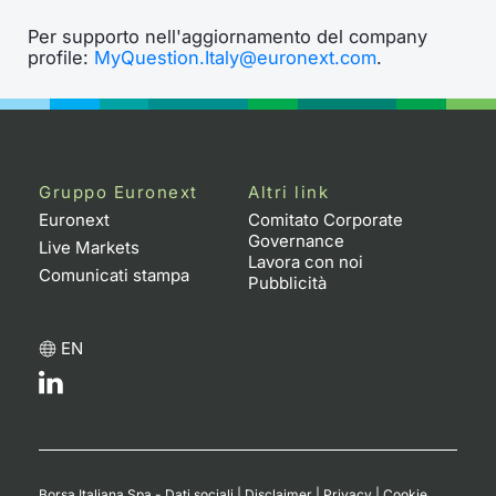
Per supporto nell'aggiornamento del company
profile:
MyQuestion.Italy@euronext.com
.
Gruppo Euronext
Altri link
Euronext
Comitato Corporate
Governance
Live Markets
Lavora con noi
Comunicati stampa
Pubblicità
EN
Borsa Italiana Spa - Dati sociali
|
Disclaimer
|
Privacy
|
Cookie