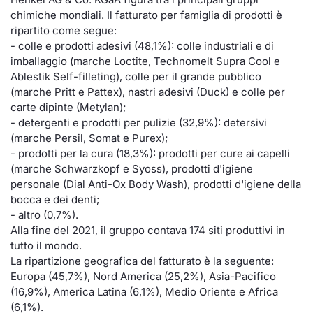
chimiche mondiali. Il fatturato per famiglia di prodotti è
Documenti
Notizie e Formazione
Settoria
Per emit
Docume
Dividen
Emittent
KID/PRI
Notizie
Servizi 
ripartito come segue:
- colle e prodotti adesivi (48,1%): colle industriali e di
Listed Brands
Chi siamo
Docume
Formazi
BTP Min
Formaz
Listing
Statisti
Dati di
imballaggio (marche Loctite, Technomelt Supra Cool e
Milan
Ablestik Self-filleting), colle per il grande pubblico
Calendario Conferenze
Formazi
BONO Mi
Material
Analisi 
(marche Pritt e Pattex), nastri adesivi (Duck) e colle per
Segmen
carte dipinte (Metylan);
- detergenti e prodotti per pulizie (32,9%): detersivi
IPO e Matricole
OAT Min
Intermed
Mercato
(marche Persil, Somat e Purex);
- prodotti per la cura (18,3%): prodotti per cure ai capelli
Cambi
BUND Mi
Mifid 2
(marche Schwarzkopf e Syoss), prodotti d'igiene
BTP
personale (Dial Anti-Ox Body Wash), prodotti d'igiene della
MiFID 2
BTP Min
Regolam
bocca e dei denti;
Market M
- altro (0,7%).
Speciali
Alla fine del 2021, il gruppo contava 174 siti produttivi in
Opzioni
Academ
tutto il mondo.
RFQ
La ripartizione geografica del fatturato è la seguente:
Opzioni 
Europa (45,7%), Nord America (25,2%), Asia-Pacifico
Spread 
(16,9%), America Latina (6,1%), Medio Oriente e Africa
Indicato
(6,1%).