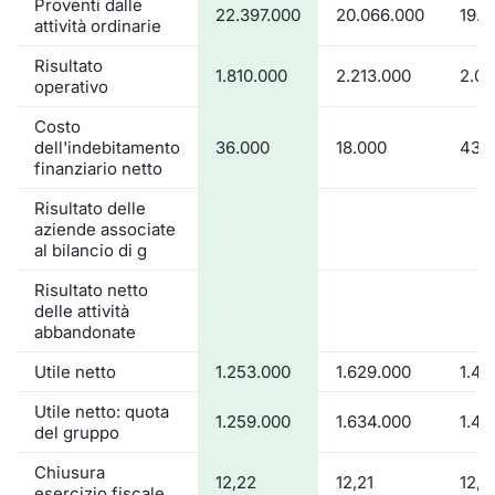
Proventi dalle
22.397.000
20.066.000
19.2
attività ordinarie
Risultato
1.810.000
2.213.000
2.01
operativo
Costo
dell'indebitamento
36.000
18.000
43.
finanziario netto
Risultato delle
aziende associate
al bilancio di g
Risultato netto
delle attività
abbandonate
Utile netto
1.253.000
1.629.000
1.42
Utile netto: quota
1.259.000
1.634.000
1.40
del gruppo
Chiusura
12,22
12,21
12,2
esercizio fiscale