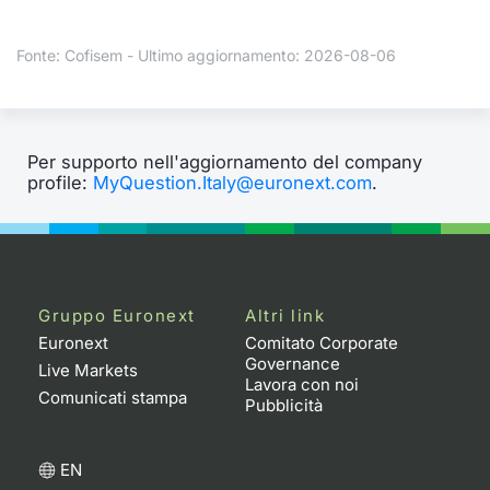
Formaz
Specific
Fonte: Cofisem - Ultimo aggiornamento: 2026-08-06
Statisti
Avvisi
Market
Per supporto nell'aggiornamento del company
profile:
MyQuestion.Italy@euronext.com
.
KID
Gruppo Euronext
Altri link
Euronext
Comitato Corporate
Governance
Live Markets
Lavora con noi
Comunicati stampa
Pubblicità
EN