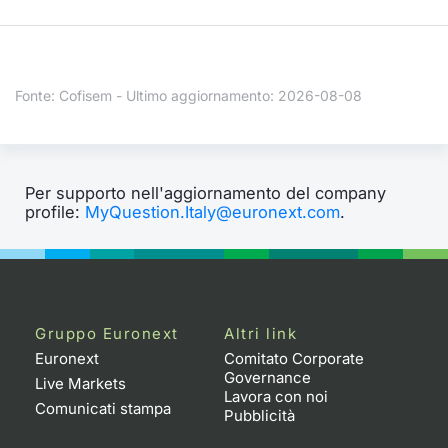
Formaz
Specific
Statisti
Avvisi
Fonte: Cofisem - Ultimo aggiornamento: 2026-08-08
Market
KID
Per supporto nell'aggiornamento del company
profile:
MyQuestion.Italy@euronext.com
.
Gruppo Euronext
Altri link
Euronext
Comitato Corporate
Governance
Live Markets
Lavora con noi
Comunicati stampa
Pubblicità