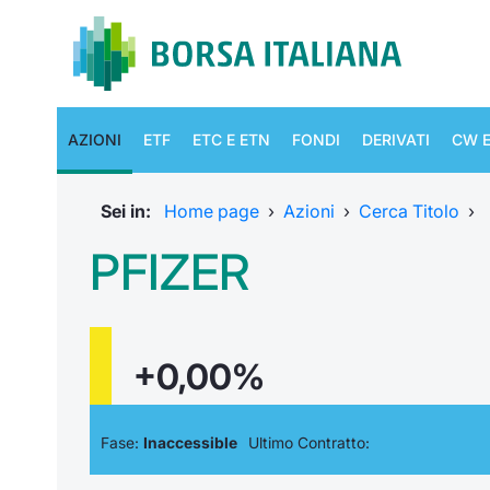
AZIONI
ETF
ETC E ETN
FONDI
DERIVATI
CW E
Sei in:
Home page
›
Azioni
›
Cerca Titolo
›
PFIZER
+0,00%
Fase:
Inaccessible
Ultimo Contratto: