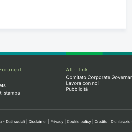
Euronext
Altri link
Comitato Corporate Governa
Lavora con noi
ets
Pubblicità
ti stampa
 - Dati sociali
|
Disclaimer
|
Privacy
|
Cookie policy
|
Credits
|
Dichiarazion