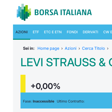
AZIONI
ETF
ETC E ETN
FONDI
DERIVATI
CW E
Sei in:
Home page
›
Azioni
›
Cerca Titolo
›
LEVI STRAUSS &
+0,00%
Fase:
Inaccessible
Ultimo Contratto: