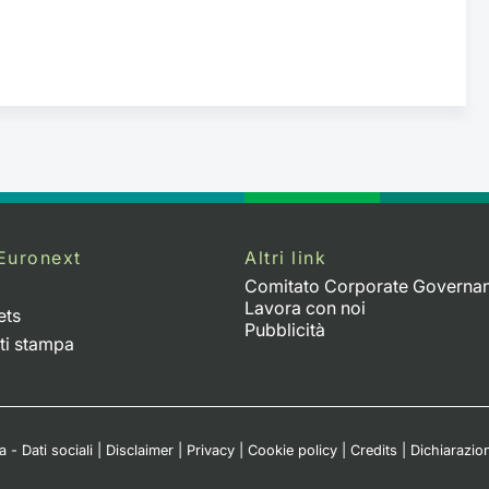
Euronext
Altri link
Comitato Corporate Governa
Lavora con noi
ets
Pubblicità
ti stampa
 - Dati sociali
|
Disclaimer
|
Privacy
|
Cookie policy
|
Credits
|
Dichiarazion