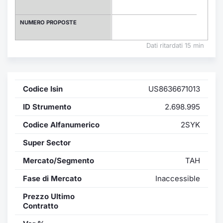
Formaz
Specific
NUMERO PROPOSTE
Statisti
Avvisi
Dati ritardati 15 min
Market
Codice Isin
US8636671013
KID
ID Strumento
2.698.995
Codice Alfanumerico
2SYK
Super Sector
Mercato/Segmento
TAH
Fase di Mercato
Inaccessible
Prezzo Ultimo
Contratto