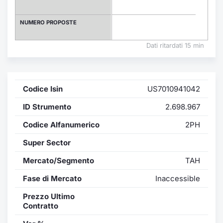
Formaz
Specific
NUMERO PROPOSTE
Statisti
Avvisi
Dati ritardati 15 min
Market
Codice Isin
US7010941042
KID
ID Strumento
2.698.967
Codice Alfanumerico
2PH
Super Sector
Mercato/Segmento
TAH
Fase di Mercato
Inaccessible
Prezzo Ultimo
Contratto