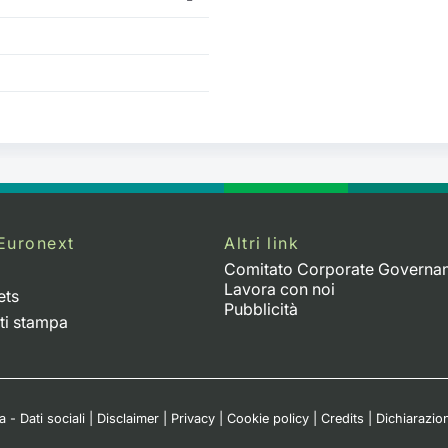
Euronext
Altri link
Comitato Corporate Governa
Lavora con noi
ets
Pubblicità
ti stampa
 - Dati sociali
|
Disclaimer
|
Privacy
|
Cookie policy
|
Credits
|
Dichiarazion