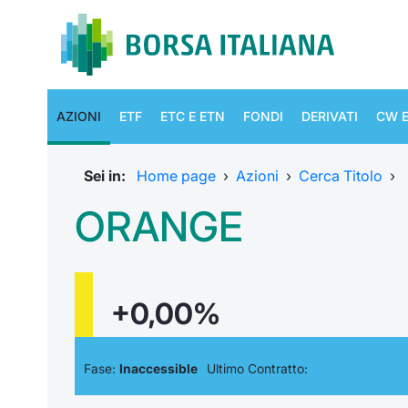
AZIONI
ETF
ETC E ETN
FONDI
DERIVATI
CW E
Sei in:
Home page
›
Azioni
›
Cerca Titolo
›
ORANGE
+0,00%
Fase:
Inaccessible
Ultimo Contratto: