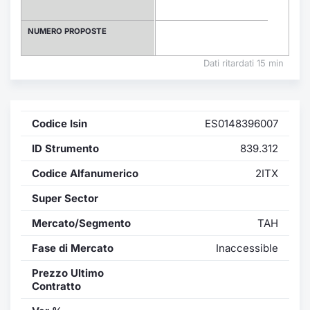
Formaz
Specific
NUMERO PROPOSTE
Statisti
Avvisi
Dati ritardati 15 min
Market
Codice Isin
ES0148396007
KID
ID Strumento
839.312
Codice Alfanumerico
2ITX
Super Sector
Mercato/Segmento
TAH
Fase di Mercato
Inaccessible
Prezzo Ultimo
Contratto