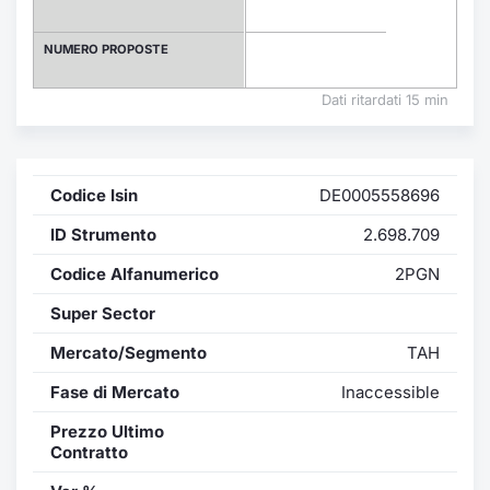
Formaz
Specific
NUMERO PROPOSTE
Statisti
Avvisi
Dati ritardati 15 min
Market
Codice Isin
DE0005558696
KID
ID Strumento
2.698.709
Codice Alfanumerico
2PGN
Super Sector
Mercato/Segmento
TAH
Fase di Mercato
Inaccessible
Prezzo Ultimo
Contratto