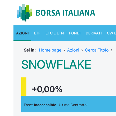
AZIONI
ETF
ETC E ETN
FONDI
DERIVATI
CW E
Sei in:
Home page
›
Azioni
›
Cerca Titolo
›
SNOWFLAKE
+0,00%
Fase:
Inaccessible
Ultimo Contratto: