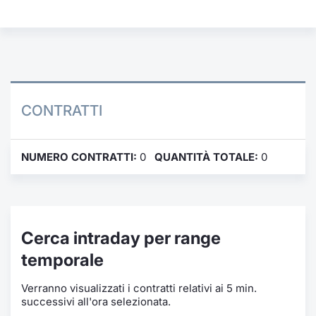
Formaz
Specific
Statisti
Avvisi
Market
CONTRATTI
KID
NUMERO CONTRATTI:
0
QUANTITÀ TOTALE:
0
Cerca intraday per range
temporale
Verranno visualizzati i contratti relativi ai 5 min.
successivi all'ora selezionata.