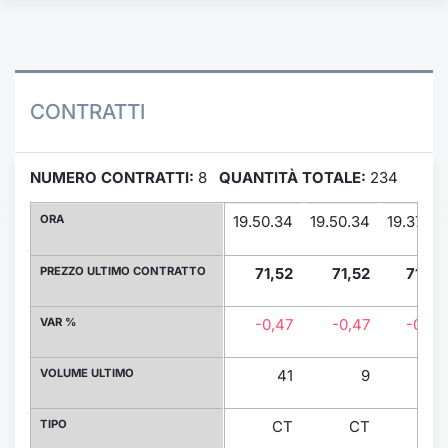
Formaz
Specific
Statisti
Avvisi
CONTRATTI
Market
NUMERO CONTRATTI:
8
QUANTITÀ TOTALE:
234
KID
ORA
19.50.34
19.50.34
19.37.04
PREZZO ULTIMO CONTRATTO
71,52
71,52
71,52
VAR %
-0,47
-0,47
-0,47
VOLUME ULTIMO
41
9
11
TIPO
CT
CT
CT