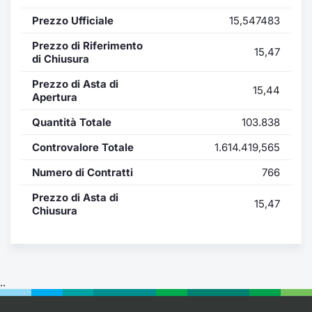
Formaz
Prezzo Ufficiale
15,547483
Specific
Statisti
Prezzo di Riferimento
15,47
Avvisi
di Chiusura
Prezzo di Asta di
15,44
Market
Apertura
Quantità Totale
103.838
KID
Controvalore Totale
1.614.419,565
Numero di Contratti
766
Prezzo di Asta di
15,47
Chiusura
..