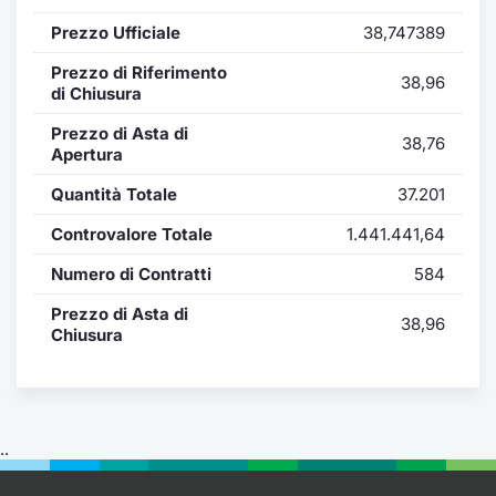
Formaz
Prezzo Ufficiale
38,747389
Specific
Statisti
Prezzo di Riferimento
38,96
Avvisi
di Chiusura
Prezzo di Asta di
38,76
Market
Apertura
Quantità Totale
37.201
KID
Controvalore Totale
1.441.441,64
Numero di Contratti
584
Prezzo di Asta di
38,96
Chiusura
..