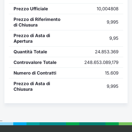
Formaz
Prezzo Ufficiale
10,004808
Specific
Statisti
Prezzo di Riferimento
9,995
Avvisi
di Chiusura
Prezzo di Asta di
9,95
Market
Apertura
Quantità Totale
24.853.369
KID
Controvalore Totale
248.653.089,179
Numero di Contratti
15.609
Prezzo di Asta di
9,995
Chiusura
..