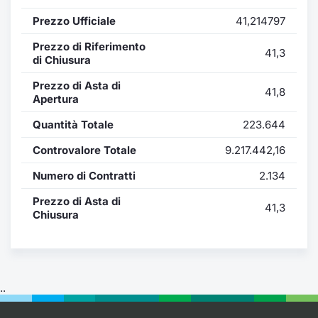
Formaz
Prezzo Ufficiale
41,214797
Specific
Statisti
Prezzo di Riferimento
41,3
Avvisi
di Chiusura
Prezzo di Asta di
41,8
Market
Apertura
Quantità Totale
223.644
KID
Controvalore Totale
9.217.442,16
Numero di Contratti
2.134
Prezzo di Asta di
41,3
Chiusura
..