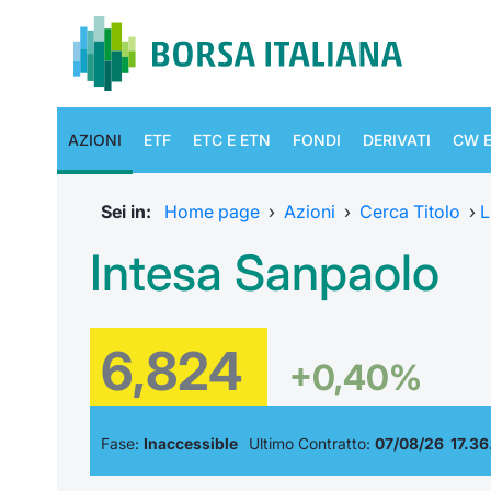
AZIONI
ETF
ETC E ETN
FONDI
DERIVATI
CW E
Sei in:
Home page
›
Azioni
›
Cerca Titolo
›
L
Intesa Sanpaolo
6,824
+0,40%
Fase:
Inaccessible
Ultimo Contratto:
07/08/26 17.36