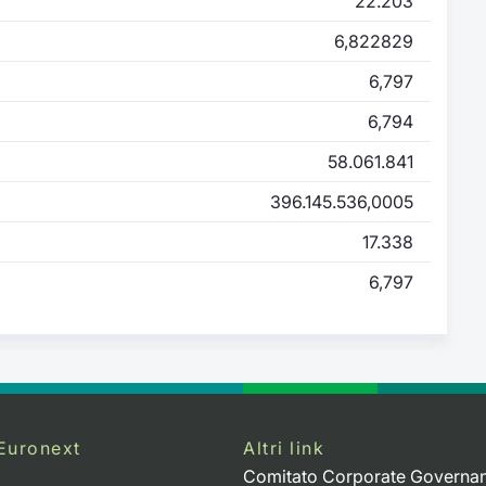
22.203
6,822829
6,797
6,794
58.061.841
396.145.536,0005
17.338
6,797
Euronext
Altri link
Comitato Corporate Governa