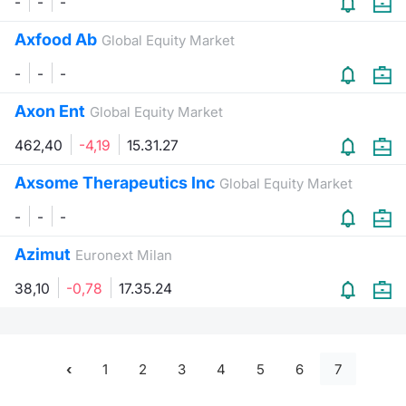
-
-
-
Axfood Ab
Global Equity Market
-
-
-
Axon Ent
Global Equity Market
462,40
-4,19
15.31.27
Axsome Therapeutics Inc
Global Equity Market
-
-
-
Azimut
Euronext Milan
38,10
-0,78
17.35.24
1
2
3
4
5
6
7