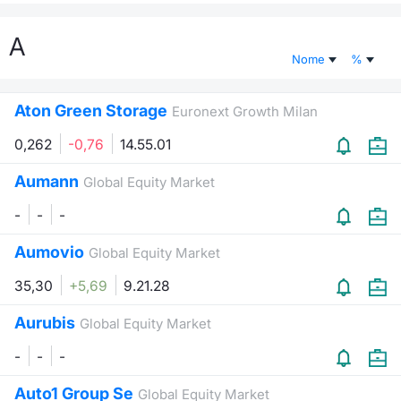
Documenti
Notizie e Formazione
Settoria
Per emit
Docume
Dividen
Emittent
KID/PRI
Notizie
Servizi 
A
Nome
%
Listed Brands
Chi siamo
Docume
Formazi
BTP Min
Formaz
Listing
Statisti
Dati di
Milan
Aton Green Storage
Euronext Growth Milan
Calendario Conferenze
Formazi
BONO Mi
Material
Analisi 
Segmen
0,262
-0,76
14.55.01
IPO e Matricole
OAT Min
Intermed
Mercato
Aumann
Global Equity Market
Cambi
BUND Mi
Mifid 2
-
-
-
BTP
Aumovio
MiFID 2
BTP Min
Regolam
Global Equity Market
Market M
Speciali
35,30
+5,69
9.21.28
Opzioni
Academ
RFQ
Aurubis
Global Equity Market
Opzioni 
-
-
-
Spread 
Indicato
Auto1 Group Se
Global Equity Market