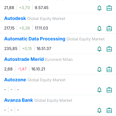
Formaz
21,88
+3,70
9.57.45
Specific
Statisti
Autodesk
Global Equity Market
Avvisi
217,15
+5,26
17.11.03
Market
Automatic Data Processing
Global Equity Market
KID
235,85
+0,15
16.51.37
Autostrade Merid
Euronext Milan
2,68
-1,47
16.10.21
Autozone
Global Equity Market
-
-
-
Avanza Bank
Global Equity Market
-
-
-