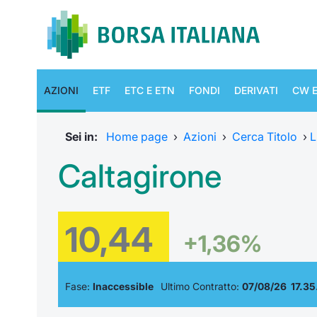
AZIONI
ETF
ETC E ETN
FONDI
DERIVATI
CW E
Sei in:
Home page
›
Azioni
›
Cerca Titolo
›
L
Caltagirone
10,44
+1,36%
Fase:
Inaccessible
Ultimo Contratto:
07/08/26 17.35