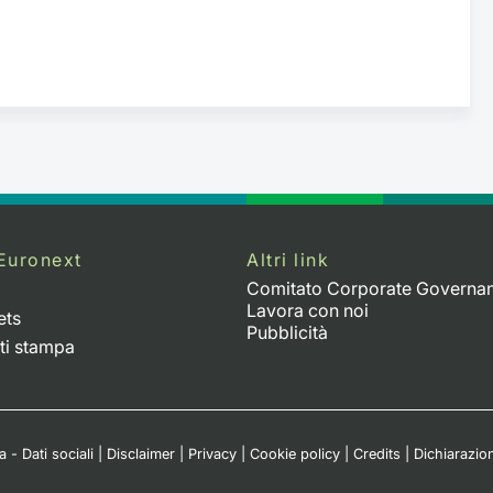
Euronext
Altri link
Comitato Corporate Governa
Lavora con noi
ets
Pubblicità
ti stampa
 - Dati sociali
|
Disclaimer
|
Privacy
|
Cookie policy
|
Credits
|
Dichiarazion