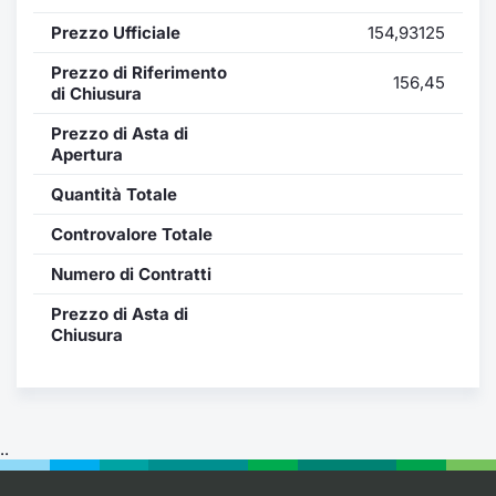
Formaz
Prezzo Ufficiale
154,93125
Specific
Statisti
Prezzo di Riferimento
156,45
Avvisi
di Chiusura
Prezzo di Asta di
Market
Apertura
Quantità Totale
KID
Controvalore Totale
Numero di Contratti
Prezzo di Asta di
Chiusura
..