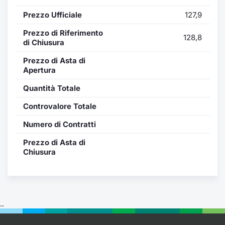
Formaz
Prezzo Ufficiale
127,9
Specific
Statisti
Prezzo di Riferimento
128,8
Avvisi
di Chiusura
Prezzo di Asta di
Market
Apertura
Quantità Totale
KID
Controvalore Totale
Numero di Contratti
Prezzo di Asta di
Chiusura
..