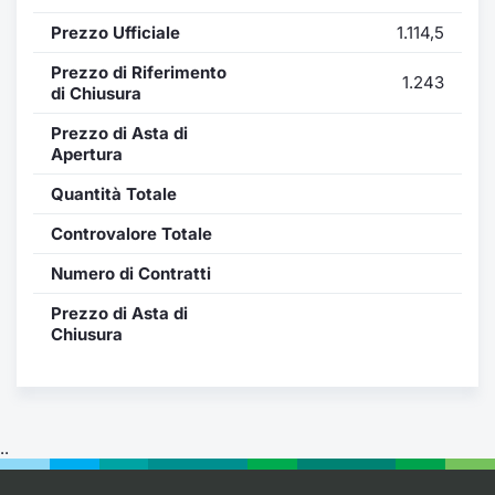
Formaz
Prezzo Ufficiale
1.114,5
Specific
Statisti
Prezzo di Riferimento
1.243
Avvisi
di Chiusura
Prezzo di Asta di
Market
Apertura
Quantità Totale
KID
Controvalore Totale
Numero di Contratti
Prezzo di Asta di
Chiusura
..