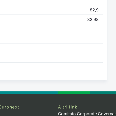
82,9
82,98
Euronext
Altri link
Comitato Corporate Governa