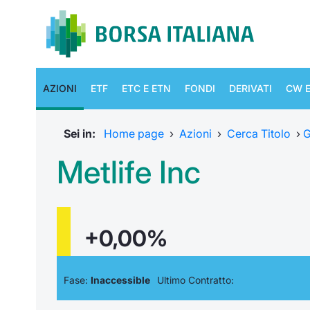
AZIONI
ETF
ETC E ETN
FONDI
DERIVATI
CW E
Sei in:
Home page
›
Azioni
›
Cerca Titolo
›
G
Metlife Inc
+0,00%
Fase:
Inaccessible
Ultimo Contratto: