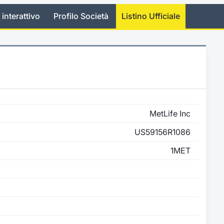
 interattivo
Profilo Società
Listino Ufficiale
MetLife Inc
US59156R1086
1MET