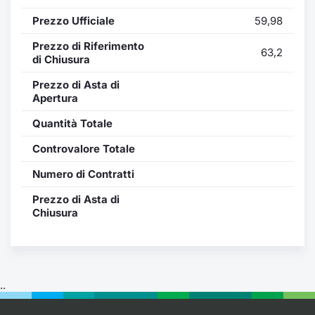
Formaz
Prezzo Ufficiale
59,98
Specific
Statisti
Prezzo di Riferimento
63,2
Avvisi
di Chiusura
Prezzo di Asta di
Market
Apertura
Quantità Totale
KID
Controvalore Totale
Numero di Contratti
Prezzo di Asta di
Chiusura
..