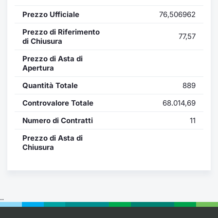
Formaz
Prezzo Ufficiale
76,506962
Specific
Statisti
Prezzo di Riferimento
77,57
Avvisi
di Chiusura
Prezzo di Asta di
Market
Apertura
Quantità Totale
889
KID
Controvalore Totale
68.014,69
Numero di Contratti
11
Prezzo di Asta di
Chiusura
..