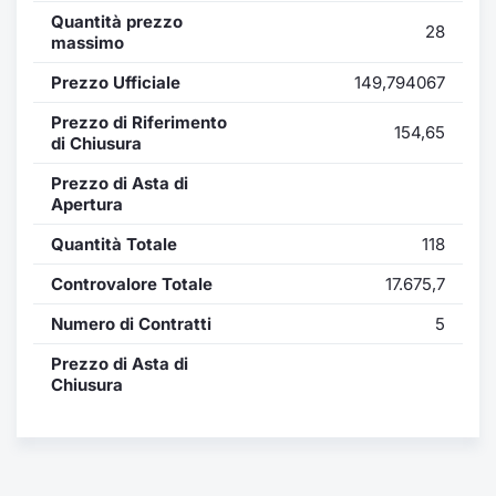
Formaz
Quantità prezzo
28
Specific
massimo
Statisti
Prezzo Ufficiale
149,794067
Avvisi
Prezzo di Riferimento
154,65
di Chiusura
Market
Prezzo di Asta di
KID
Apertura
Quantità Totale
118
Controvalore Totale
17.675,7
Numero di Contratti
5
Prezzo di Asta di
Chiusura