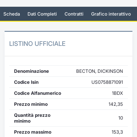
Documenti
Notizie e Formazione
Settoria
Per emit
Docume
Dividen
Emittent
KID/PRI
Notizie
Servizi 
Scheda
Dati Completi
Contratti
Grafico interattivo
Listed Brands
Chi siamo
Docume
Formazi
BTP Min
Formaz
Listing
Statisti
Dati di
Milan
Calendario Conferenze
Formazi
BONO Mi
Material
Analisi 
LISTINO UFFICIALE
Segmen
IPO e Matricole
OAT Min
Intermed
Mercato
Cambi
BUND Mi
Mifid 2
Denominazione
BECTON, DICKINSON
BTP
Codice Isin
US0758871091
MiFID 2
BTP Min
Regolam
Market M
Codice Alfanumerico
1BDX
Speciali
Opzioni
Academ
Prezzo minimo
142,35
RFQ
Quantità prezzo
Opzioni 
10
minimo
Spread 
Indicato
Prezzo massimo
153,3