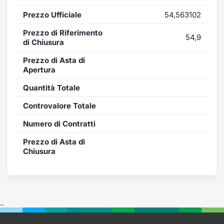
Formaz
Prezzo Ufficiale
54,563102
Specific
Statisti
Prezzo di Riferimento
54,9
Avvisi
di Chiusura
Prezzo di Asta di
Market
Apertura
Quantità Totale
KID
Controvalore Totale
Numero di Contratti
Prezzo di Asta di
Chiusura
..