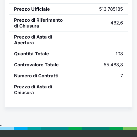
Formaz
Prezzo Ufficiale
513,785185
Specific
Statisti
Prezzo di Riferimento
482,6
Avvisi
di Chiusura
Prezzo di Asta di
Market
Apertura
Quantità Totale
108
KID
Controvalore Totale
55.488,8
Numero di Contratti
7
Prezzo di Asta di
Chiusura
..