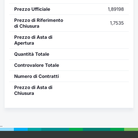
Formaz
Prezzo Ufficiale
1,89198
Specific
Statisti
Prezzo di Riferimento
1,7535
Avvisi
di Chiusura
Prezzo di Asta di
Market
Apertura
Quantità Totale
KID
Controvalore Totale
Numero di Contratti
Prezzo di Asta di
Chiusura
..