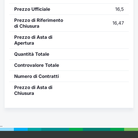
Formaz
Prezzo Ufficiale
16,5
Specific
Statisti
Prezzo di Riferimento
16,47
Avvisi
di Chiusura
Prezzo di Asta di
Market
Apertura
Quantità Totale
KID
Controvalore Totale
Numero di Contratti
Prezzo di Asta di
Chiusura
..