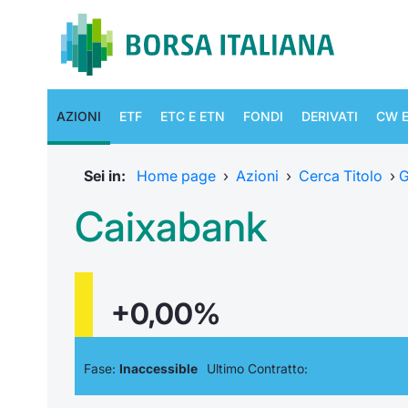
AZIONI
ETF
ETC E ETN
FONDI
DERIVATI
CW E
Sei in:
Home page
›
Azioni
›
Cerca Titolo
›
G
Caixabank
+0,00%
Fase:
Inaccessible
Ultimo Contratto: