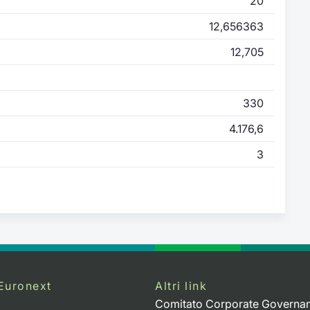
20
12,656363
12,705
330
4.176,6
3
Euronext
Altri link
Comitato Corporate Governa