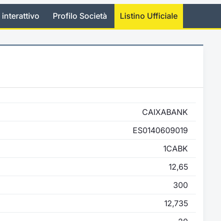
 interattivo
Profilo Società
Listino Ufficiale
CAIXABANK
ES0140609019
1CABK
12,65
300
12,735