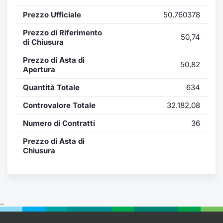
Formaz
Prezzo Ufficiale
50,760378
Specific
Statisti
Prezzo di Riferimento
50,74
Avvisi
di Chiusura
Prezzo di Asta di
50,82
Market
Apertura
Quantità Totale
634
KID
Controvalore Totale
32.182,08
Numero di Contratti
36
Prezzo di Asta di
Chiusura
..