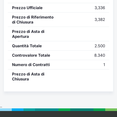
Formaz
Prezzo Ufficiale
3,336
Specific
Statisti
Prezzo di Riferimento
3,382
Avvisi
di Chiusura
Prezzo di Asta di
Market
Apertura
Quantità Totale
2.500
KID
Controvalore Totale
8.340
Numero di Contratti
1
Prezzo di Asta di
Chiusura
..