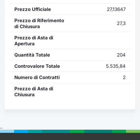
Formaz
Prezzo Ufficiale
27,13647
Specific
Statisti
Prezzo di Riferimento
27,3
Avvisi
di Chiusura
Prezzo di Asta di
Market
Apertura
Quantità Totale
204
KID
Controvalore Totale
5.535,84
Numero di Contratti
2
Prezzo di Asta di
Chiusura
..