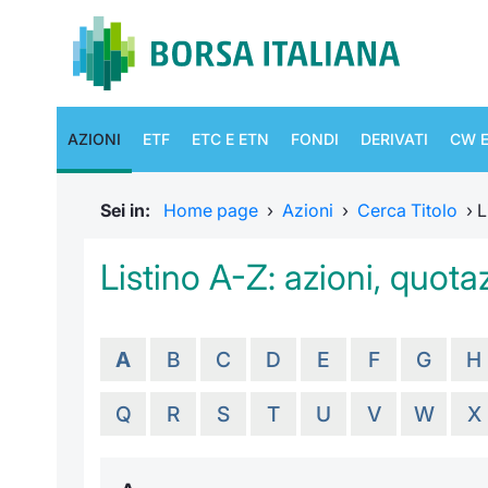
AZIONI
ETF
ETC E ETN
FONDI
DERIVATI
CW E
Sei in:
Home page
›
Azioni
›
Cerca Titolo
›
L
Listino A-Z: azioni, quotaz
A
B
C
D
E
F
G
H
Q
R
S
T
U
V
W
X