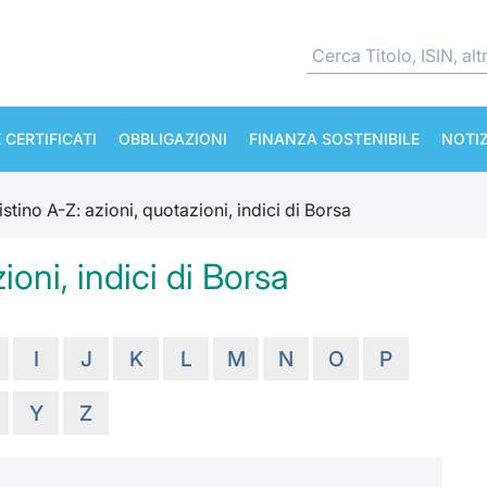
 CERTIFICATI
OBBLIGAZIONI
FINANZA SOSTENIBILE
NOTIZ
istino A-Z: azioni, quotazioni, indici di Borsa
ioni, indici di Borsa
I
J
K
L
M
N
O
P
Y
Z