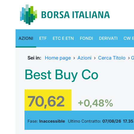
AZIONI
ETF
ETC E ETN
FONDI
DERIVATI
CW E
Sei in:
Home page
›
Azioni
›
Cerca Titolo
›
G
Best Buy Co
70,62
+0,48%
Fase:
Inaccessible
Ultimo Contratto:
07/08/26 17.35.