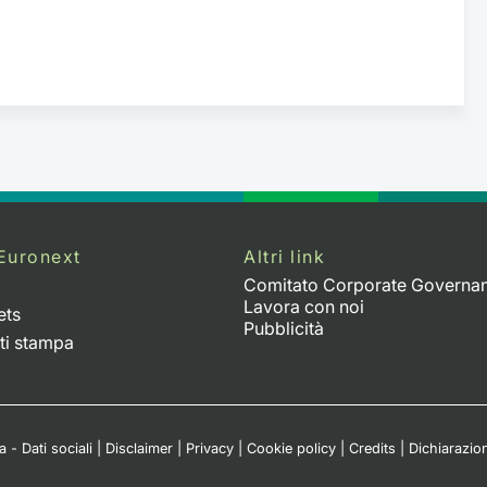
Euronext
Altri link
Comitato Corporate Governa
Lavora con noi
ets
Pubblicità
ti stampa
 - Dati sociali
|
Disclaimer
|
Privacy
|
Cookie policy
|
Credits
|
Dichiarazion