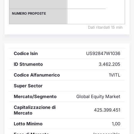
Formaz
Specific
NUMERO PROPOSTE
Statisti
Avvisi
Dati ritardati 15 min
Market
Codice Isin
US92847W1036
KID
ID Strumento
3.462.205
Codice Alfanumerico
1VITL
Super Sector
Mercato/Segmento
Global Equity Market
Capitalizzazione di
425.399.451
Mercato
Lotto Minimo
1,00