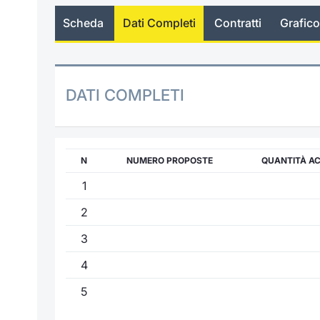
Scheda
Dati Completi
Contratti
Grafico
DATI COMPLETI
N
NUMERO PROPOSTE
QUANTITÀ A
1
2
3
4
5