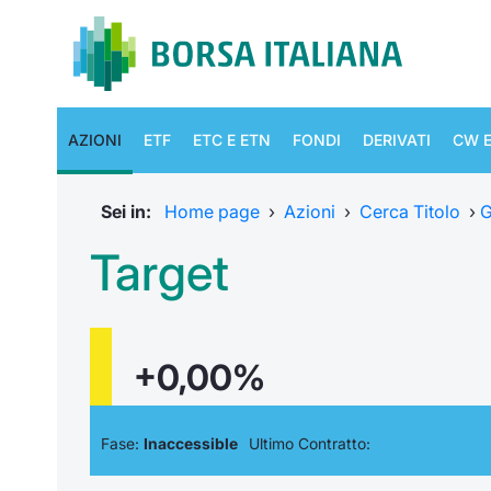
AZIONI
ETF
ETC E ETN
FONDI
DERIVATI
CW E
Sei in:
Home page
›
Azioni
›
Cerca Titolo
›
G
Target
+0,00%
Fase:
Inaccessible
Ultimo Contratto: