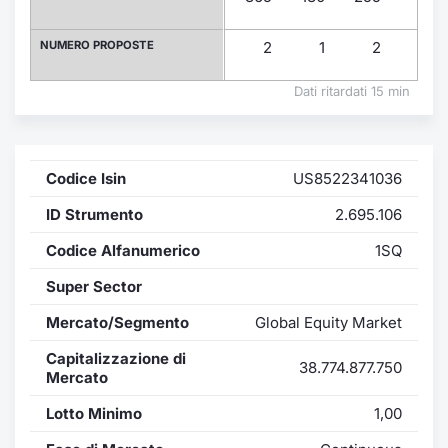
Formaz
Specific
NUMERO PROPOSTE
2
1
2
1
Statisti
Avvisi
Dati ritardati 15 min
Market
Codice Isin
US8522341036
KID
ID Strumento
2.695.106
Codice Alfanumerico
1SQ
Super Sector
Mercato/Segmento
Global Equity Market
Capitalizzazione di
38.774.877.750
Mercato
Lotto Minimo
1,00