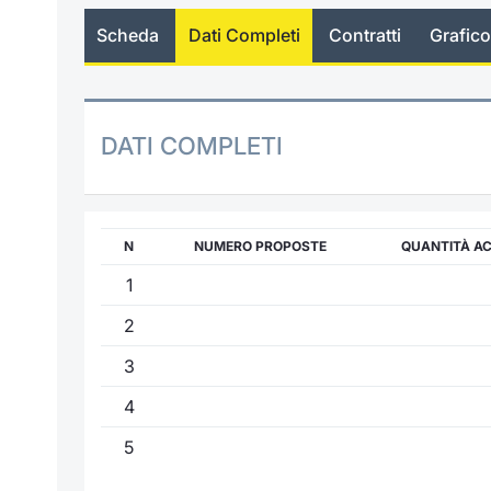
Scheda
Dati Completi
Contratti
Grafico
DATI COMPLETI
N
NUMERO PROPOSTE
QUANTITÀ A
1
2
3
4
5