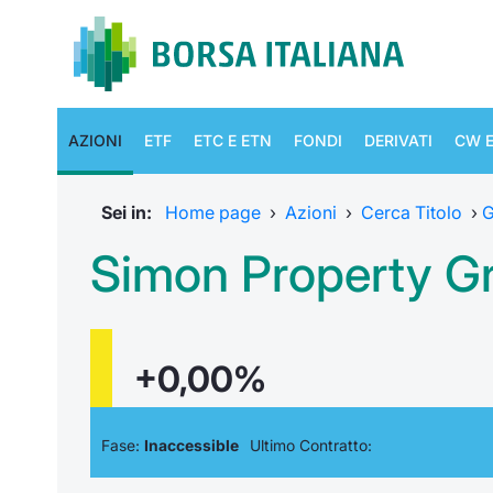
AZIONI
ETF
ETC E ETN
FONDI
DERIVATI
CW E
Sei in:
Home page
›
Azioni
›
Cerca Titolo
›
G
Simon Property Gr
+0,00%
Fase:
Inaccessible
Ultimo Contratto: