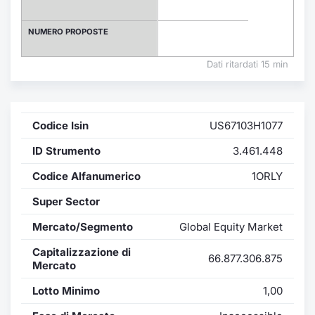
Formaz
Specific
NUMERO PROPOSTE
Statisti
Avvisi
Dati ritardati 15 min
Market
Codice Isin
US67103H1077
KID
ID Strumento
3.461.448
Codice Alfanumerico
1ORLY
Super Sector
Mercato/Segmento
Global Equity Market
Capitalizzazione di
66.877.306.875
Mercato
Lotto Minimo
1,00