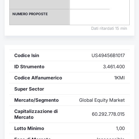
Formaz
Specific
NUMERO PROPOSTE
Statisti
Avvisi
Dati ritardati 15 min
Market
Codice Isin
US49456B1017
KID
ID Strumento
3.461.400
Codice Alfanumerico
1KMI
Super Sector
Mercato/Segmento
Global Equity Market
Capitalizzazione di
60.292.778.015
Mercato
Lotto Minimo
1,00