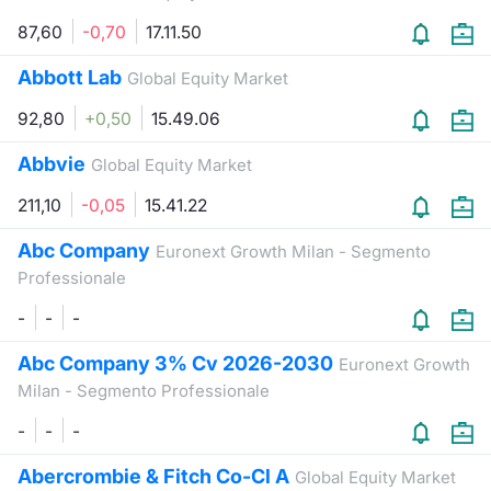
Formaz
87,60
-0,70
17.11.50
Specific
Statisti
Abbott Lab
Global Equity Market
Avvisi
92,80
+0,50
15.49.06
Market
Abbvie
Global Equity Market
KID
211,10
-0,05
15.41.22
Abc Company
Euronext Growth Milan - Segmento
Professionale
-
-
-
Abc Company 3% Cv 2026-2030
Euronext Growth
Milan - Segmento Professionale
-
-
-
Abercrombie & Fitch Co-Cl A
Global Equity Market