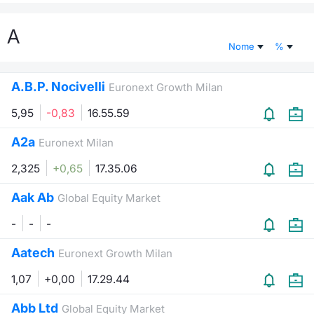
Documenti
Notizie e Formazione
Settoria
Per emit
Docume
Dividen
Emittent
KID/PRI
Notizie
Servizi 
A
Nome
%
Listed Brands
Chi siamo
Docume
Formazi
BTP Min
Formaz
Listing
Statisti
Dati di
Milan
A.B.P. Nocivelli
Euronext Growth Milan
Calendario Conferenze
Formazi
BONO Mi
Material
Analisi 
Segmen
5,95
-0,83
16.55.59
IPO e Matricole
OAT Min
Intermed
Mercato
A2a
Euronext Milan
Cambi
BUND Mi
Mifid 2
2,325
+0,65
17.35.06
BTP
Aak Ab
MiFID 2
BTP Min
Regolam
Global Equity Market
Market M
Speciali
-
-
-
Opzioni
Academ
RFQ
Aatech
Euronext Growth Milan
Opzioni 
1,07
+0,00
17.29.44
Spread 
Indicato
Abb Ltd
Global Equity Market