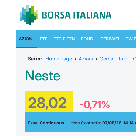
AZIONI
ETF
ETC E ETN
FONDI
DERIVATI
CW E
Sei in:
Home page
›
Azioni
›
Cerca Titolo
›
G
Neste
28,02
-0,71%
Fase:
Continuous
Ultimo Contratto:
07/08/26 14.14.