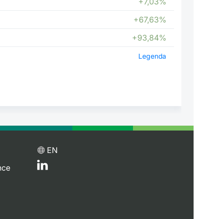
+7,03%
+67,63%
+93,84%
Legenda
EN
nce