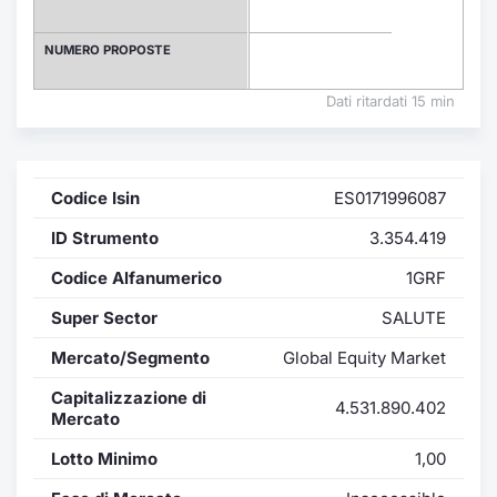
Formaz
Specific
NUMERO PROPOSTE
Statisti
Avvisi
Dati ritardati 15 min
Market
Codice Isin
ES0171996087
KID
ID Strumento
3.354.419
Codice Alfanumerico
1GRF
Super Sector
SALUTE
Mercato/Segmento
Global Equity Market
Capitalizzazione di
4.531.890.402
Mercato
Lotto Minimo
1,00